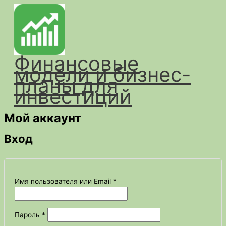
Перейти
к
содержимому
Финансовые
модели и бизнес-
планы для
инвестиций
Мой аккаунт
Вход
Обязательно
Имя пользователя или Email
*
Обязательно
Пароль
*