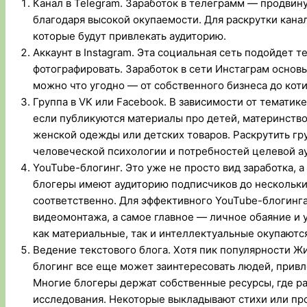
Канал в Telegram. Заработок в телеграмм — продвин
благодаря высокой окупаемости. Для раскрутки кана
которые будут привлекать аудиторию.
Аккаунт в Instagram. Эта социальная сеть подойдет те
фотографировать. Заработок в сети Инстаграм основы
можно что угодно — от собственного бизнеса до коти
Группа в VK или Facebook. В зависимости от темати
если публикуются материалы про детей, материнств
женской одежды или детских товаров. Раскрутить гр
человеческой психологии и потребностей целевой а
YouTube-блогинг. Это уже не просто вид заработка, 
блогеры имеют аудиторию подписчиков до нескольки
соответственно. Для эффективного YouTube-блогинг
видеомонтажа, а самое главное — личное обаяние и у
как материальные, так и интеллектуальные окупаютс
Ведение текстового блога. Хотя пик популярности Жи
блогинг все еще может заинтересовать людей, привл
Многие блогеры держат собственные ресурсы, где р
исследования. Некоторые выкладывают стихи или про