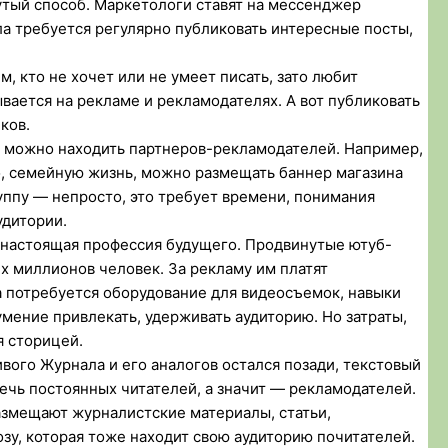
утый способ. Маркетологи ставят на мессенджер
ла требуется регулярно публиковать интересные посты,
м, кто не хочет или не умеет писать, зато любит
вается на рекламе и рекламодателях. А вот публиковать
ков.
ке можно находить партнеров-рекламодателей. Например,
о, семейную жизнь, можно размещать баннер магазина
уппу — непросто, это требует времени, понимания
удитории.
а настоящая профессия будущего. Продвинутые ютуб-
х миллионов человек. За рекламу им платят
а потребуется оборудование для видеосъемок, навыки
мение привлекать, удерживать аудиторию. Но затраты,
я сторицей.
вого Журнала и его аналогов остался позади, текстовый
ечь постоянных читателей, а значит — рекламодателей.
азмещают журналистские материалы, статьи,
зу, которая тоже находит свою аудиторию почитателей.