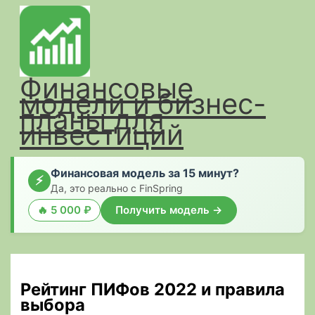
Перейти
к
содержимому
Финансовые
модели и бизнес-
планы для
инвестиций
Финансовая модель за 15 минут?
⚡
Да, это реально с FinSpring
🔥 5 000 ₽
Получить модель →
Рейтинг ПИФов 2022 и правила
выбора