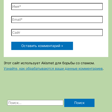
Имя*
Email*
Сайт
Этот сайт использует Akismet для борьбы со спамом.
Узнайте, как обрабатываются ваши данные комментариев
.
П
о