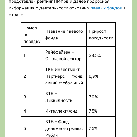
представлен рейтинг ПИФов и далее подробная
информация о деятельности основных
паевых фондов
в
стране.
Номер
Название паевого
Прирост
по
фонда
доходности
порядку
Райффайзен –
1
38,5%
Сырьевой сектор
ТКБ Инвестмент
2
Партнерс — Фонд
8,9%
акций глобальный
ВТБ –
3
7,9%
Ликвидность
4
ИнтеллектФонд
7,5%
ВТБ – Фонд
5
денежного рынка.
7,5%
Рубли